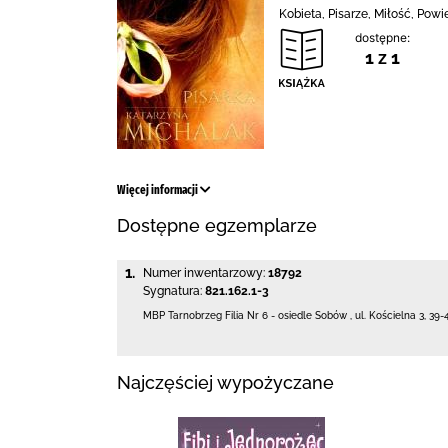
Kobieta, Pisarze, Miłość, Powi
dostępne:
1 z 1
Więcej informacji
Dostępne egzemplarze
1.
Numer inwentarzowy:
18792
Sygnatura:
821.162.1-3
MBP Tarnobrzeg
Filia Nr 6 - osiedle Sobów
,
ul. Kościelna 3
,
39-
Najczęściej wypożyczane