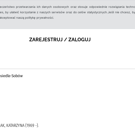
ieczeństwo przetwarzania ich danych osobowych oraz stosuje odpowiednie rozwiązania techno
, by ułatwić korzystanie z naszych serwisów oraz do celów statystycznych.Jeśli nie chcesz, by
aakceptować naszą politykę prywatności.
ZAREJESTRUJ / ZALOGUJ
 osiedle Sobów
K, KATARZYNA (1969 -).