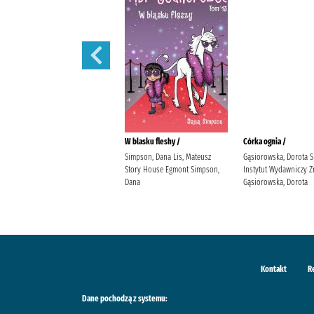
Córka powietrza /
W blasku fleshy /
Córka ognia /
Gąsiorowska, Dorota Społeczny
Simpson, Dana Lis, Mateusz
Gąsiorowska, Dorota 
Instytut Wydawniczy Znak
Story House Egmont Simpson,
Instytut Wydawniczy Z
Gąsiorowska, Dorota
Dana
Gąsiorowska, Dorota
Kontakt
R
Dane pochodzą z systemu: