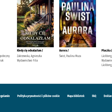
Kiedy cię odnalazłam /
Aurora /
Płaczka 
Społeczny
Zakrzewska, Agnieszka
Świst, Paulina Muza
Läckberg,
nak
Wydawnictwo Filia
Wydawnic
Läckberg,
egulamin
Polityka prywatności i plików cookie
Mapa bibliotek
FAQ
Deklar