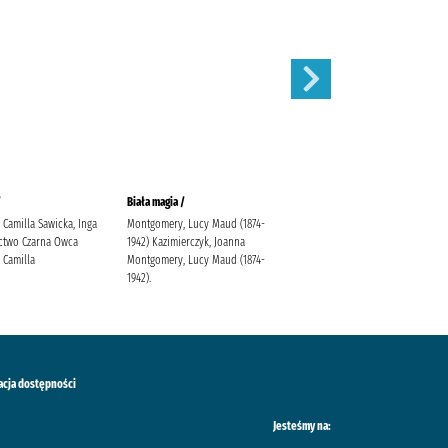
/
Biała magia /
Atma /
 Camilla Sawicka, Inga
Montgomery, Lucy Maud (1874-
Rodziewiczówna, Maria
two Czarna Owca
1942) Kazimierczyk, Joanna
 Camilla
Montgomery, Lucy Maud (1874-
1942).
acja dostępności
Jesteśmy na: