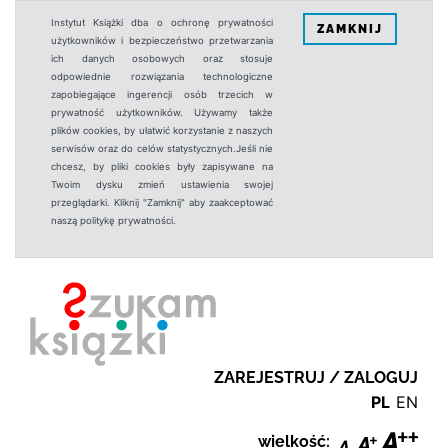
Instytut Książki dba o ochronę prywatności
ZAMKNIJ
użytkowników i bezpieczeństwo przetwarzania
ich danych osobowych oraz stosuje
odpowiednie rozwiązania technologiczne
zapobiegające ingerencji osób trzecich w
prywatność użytkowników. Używamy także
plików cookies, by ułatwić korzystanie z naszych
serwisów oraz do celów statystycznych.Jeśli nie
chcesz, by pliki cookies były zapisywane na
Twoim dysku zmień ustawienia swojej
przeglądarki. Kliknij "Zamknij" aby zaakceptować
naszą politykę prywatności.
ZAREJESTRUJ / ZALOGUJ
PL
EN
wielkość: