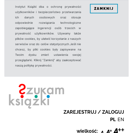
Instytut Książki dba o ochronę prywatności
ZAMKNIJ
użytkowników i bezpieczeństwo przetwarzania
ich danych osobowych oraz stosuje
odpowiednie rozwiązania technologiczne
zapobiegające ingerencji osób trzecich w
prywatność użytkowników. Używamy także
plików cookies, by ułatwić korzystanie z naszych
serwisów oraz do celów statystycznych.Jeśli nie
chcesz, by pliki cookies były zapisywane na
Twoim dysku zmień ustawienia swojej
przeglądarki. Kliknij "Zamknij" aby zaakceptować
naszą politykę prywatności.
ZAREJESTRUJ / ZALOGUJ
PL
EN
wielkość: