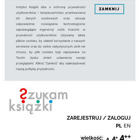
Instytut Książki dba o ochronę prywatności
ZAMKNIJ
użytkowników i bezpieczeństwo przetwarzania
ich danych osobowych oraz stosuje
odpowiednie rozwiązania technologiczne
zapobiegające ingerencji osób trzecich w
prywatność użytkowników. Używamy także
plików cookies, by ułatwić korzystanie z naszych
serwisów oraz do celów statystycznych.Jeśli nie
chcesz, by pliki cookies były zapisywane na
Twoim dysku zmień ustawienia swojej
przeglądarki. Kliknij "Zamknij" aby zaakceptować
naszą politykę prywatności.
ZAREJESTRUJ / ZALOGUJ
PL
EN
wielkość: