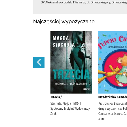
BP Aleksandrów Łodzki Filia nr 2
,
ul. Dmowskiego 4
,
Dmowskieg
Najczęściej wypożyczane
Polowanie na motyle /
Trzecia /
Przedszkolak na meda
Mirek, Krystyna Burda
Stachula, Magda (1982- )
Piotrowska, Eliza Casa
Publishing Polska
Społeczny Instytut Wydawniczy
Grupa Wydawnicza Fok
Znak
Campanella, Marco. Ca
Marco