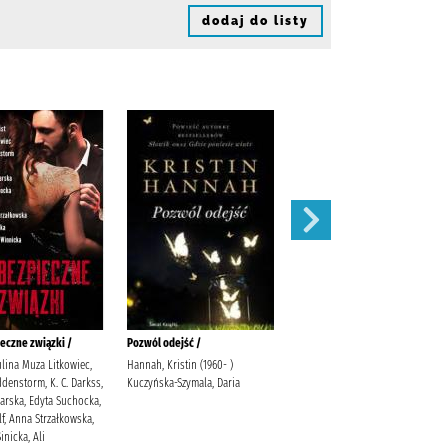
dodaj do listy
eczne związki /
Pozwól odejść /
Łabędź /
ulina Muza Litkowiec,
Hannah, Kristin (1960- )
Trojanowska, Sylwia
denstorm, K. C. Darkss,
Kuczyńska-Szymala, Daria
warska, Edyta Suchocka,
f, Anna Strzałkowska,
inicka, Ali