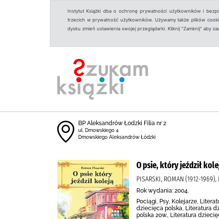
Instytut Książki dba o ochronę prywatności użytkowników i bezp
trzecich w prywatność użytkowników. Używamy także plików cookies
dysku zmień ustawienia swojej przeglądarki. Kliknij "Zamknij" aby z
BP Aleksandrów Łodzki Filia nr 2
ul. Dmowskiego 4
Dmowskiego Aleksandrów Łódzki
O psie, który jeździł kole
PISARSKI, ROMAN (1912-1969
Rok wydania: 2004.
Pociągi, Psy, Kolejarze, Liter
dziecięca polska, Literatura dz
polska 20w., Literatura dzie