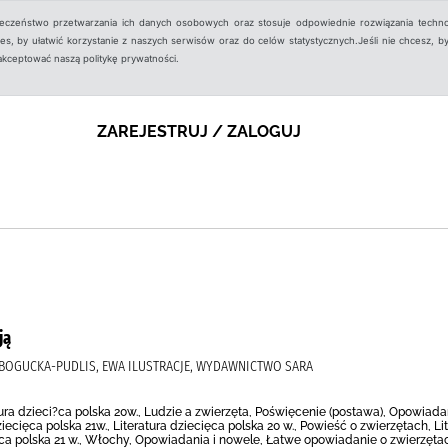
ieczeństwo przetwarzania ich danych osobowych oraz stosuje odpowiednie rozwiązania techno
, by ułatwić korzystanie z naszych serwisów oraz do celów statystycznych.Jeśli nie chcesz, by
aakceptować naszą politykę prywatności.
ZAREJESTRUJ / ZALOGUJ
ją
), BOGUCKA-PUDLIS, EWA ILUSTRACJE, WYDAWNICTWO SARA
atura dzieci?ca polska 20w., Ludzie a zwierzęta, Poświęcenie (postawa), Opowiadan
iecięca polska 21w., Literatura dziecięca polska 20 w., Powieść o zwierzętach, Lit
cięca polska 21 w., Włochy, Opowiadania i nowele, Łatwe opowiadanie o zwierz