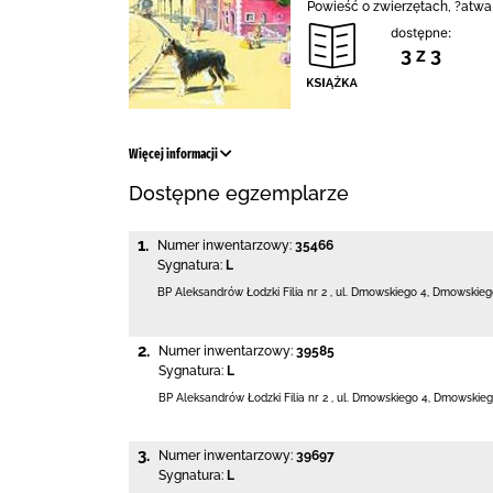
Powieść o zwierzętach, ?atwa
dostępne:
3 z 3
Więcej informacji
Dostępne egzemplarze
1.
Numer inwentarzowy:
35466
Sygnatura:
L
BP Aleksandrów Łodzki Filia nr 2
,
ul. Dmowskiego 4
,
Dmowskiego
2.
Numer inwentarzowy:
39585
Sygnatura:
L
BP Aleksandrów Łodzki Filia nr 2
,
ul. Dmowskiego 4
,
Dmowskieg
3.
Numer inwentarzowy:
39697
Sygnatura:
L