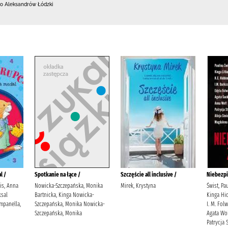
o Aleksandrów Łódzki
l /
Spotkanie na łące /
Szczęście all inclusive /
Niebezpi
lis, Anna
Nowicka-Szczepańska, Monika
Mirek, Krystyna
Świst, Pa
sal
Bartnicka, Kinga Nowicka-
Kinga Hid
mpanella,
Szczepańska, Monika Nowicka-
I. M. Fol
Szczepańska, Monika
Agata Wol
Patrycja S