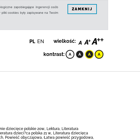
logiczne zapobiegające ingerencji osób
ZAMKNIJ
 pliki cookies były zapisywane na Twoim
PL
EN
wielkość:
kontrast:
ie dziecięce polskie 20w., Lektura, Literatura
eratura dzieci?ca polska 21 w., Literatura dziecięca
ętach, Powieść obyczajowa, Łatwa powieść przygodowa,