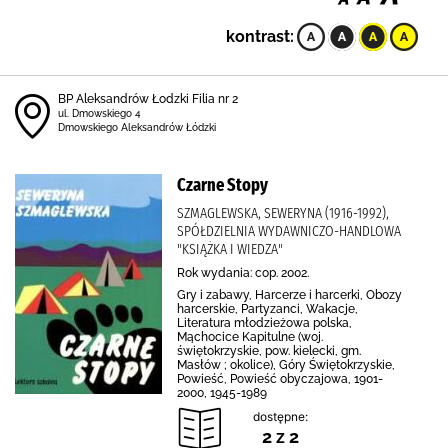
kontrast:
BP Aleksandrów Łodzki Filia nr 2
ul. Dmowskiego 4
Dmowskiego Aleksandrów Łódzki
Czarne Stopy
SZMAGLEWSKA, SEWERYNA (1916-1992),
SPÓŁDZIELNIA WYDAWNICZO-HANDLOWA
"KSIĄŻKA I WIEDZA"
Rok wydania: cop. 2002.
Gry i zabawy, Harcerze i harcerki, Obozy
harcerskie, Partyzanci, Wakacje,
Literatura młodzieżowa polska,
Mąchocice Kapitulne (woj.
świętokrzyskie, pow. kielecki, gm.
Masłów ; okolice), Góry Świętokrzyskie,
Powieść, Powieść obyczajowa, 1901-
2000, 1945-1989
dostępne:
2 z 2