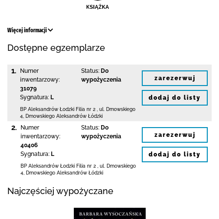
Więcej informacji
Dostępne egzemplarze
1.
Numer
Status:
Do
zarezerwuj
inwentarzowy:
wypożyczenia
31079
Sygnatura:
L
dodaj do listy
BP Aleksandrów Łodzki Filia nr 2
,
ul. Dmowskiego
4
,
Dmowskiego Aleksandrów Łódzki
2.
Numer
Status:
Do
zarezerwuj
inwentarzowy:
wypożyczenia
40406
Sygnatura:
L
dodaj do listy
BP Aleksandrów Łodzki Filia nr 2
,
ul. Dmowskiego
4
,
Dmowskiego Aleksandrów Łódzki
Najczęściej wypożyczane