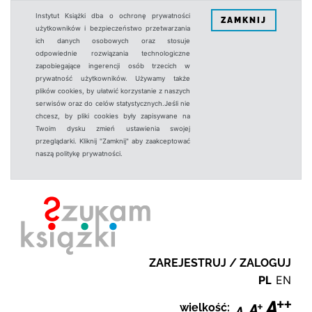
Instytut Książki dba o ochronę prywatności
ZAMKNIJ
użytkowników i bezpieczeństwo przetwarzania
ich danych osobowych oraz stosuje
odpowiednie rozwiązania technologiczne
zapobiegające ingerencji osób trzecich w
prywatność użytkowników. Używamy także
plików cookies, by ułatwić korzystanie z naszych
serwisów oraz do celów statystycznych.Jeśli nie
chcesz, by pliki cookies były zapisywane na
Twoim dysku zmień ustawienia swojej
przeglądarki. Kliknij "Zamknij" aby zaakceptować
naszą politykę prywatności.
ZAREJESTRUJ / ZALOGUJ
PL
EN
wielkość: