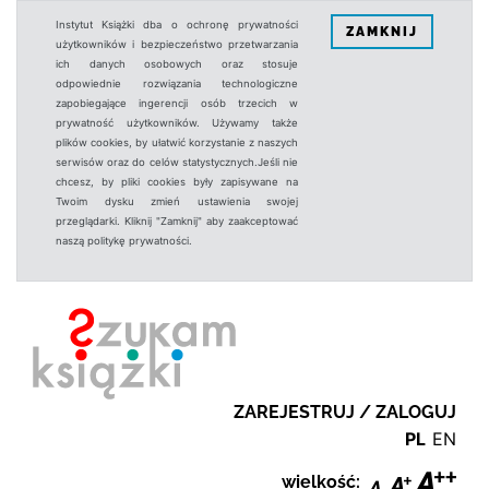
Instytut Książki dba o ochronę prywatności
ZAMKNIJ
użytkowników i bezpieczeństwo przetwarzania
ich danych osobowych oraz stosuje
odpowiednie rozwiązania technologiczne
zapobiegające ingerencji osób trzecich w
prywatność użytkowników. Używamy także
plików cookies, by ułatwić korzystanie z naszych
serwisów oraz do celów statystycznych.Jeśli nie
chcesz, by pliki cookies były zapisywane na
Twoim dysku zmień ustawienia swojej
przeglądarki. Kliknij "Zamknij" aby zaakceptować
naszą politykę prywatności.
ZAREJESTRUJ / ZALOGUJ
PL
EN
wielkość: