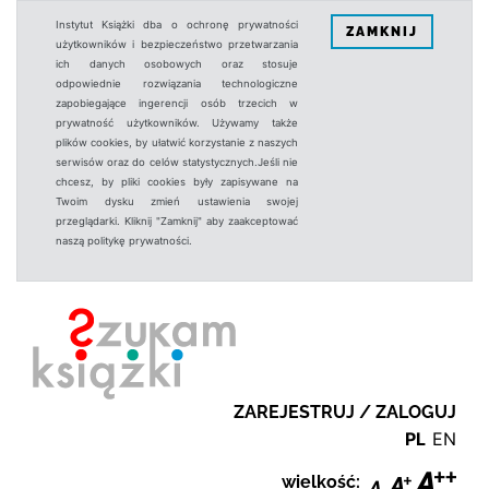
Instytut Książki dba o ochronę prywatności
ZAMKNIJ
użytkowników i bezpieczeństwo przetwarzania
ich danych osobowych oraz stosuje
odpowiednie rozwiązania technologiczne
zapobiegające ingerencji osób trzecich w
prywatność użytkowników. Używamy także
plików cookies, by ułatwić korzystanie z naszych
serwisów oraz do celów statystycznych.Jeśli nie
chcesz, by pliki cookies były zapisywane na
Twoim dysku zmień ustawienia swojej
przeglądarki. Kliknij "Zamknij" aby zaakceptować
naszą politykę prywatności.
ZAREJESTRUJ / ZALOGUJ
PL
EN
wielkość: