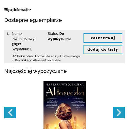
Więcej informacji
Dostępne egzemplarze
1.
Numer
Status:
Do
zarezerwuj
inwentarzowy:
wypożyczenia
38321
Sygnatura:
L
dodaj do listy
BP Aleksandrów Łodzki Filia nr 2
,
ul. Dmowskiego
4
,
Dmowskiego Aleksandrów Łódzki
Najczęściej wypożyczane