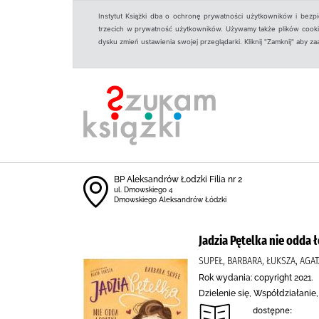
Instytut Książki dba o ochronę prywatności użytkowników i bezp
trzecich w prywatność użytkowników. Używamy także plików cookies
dysku zmień ustawienia swojej przeglądarki. Kliknij "Zamknij" aby z
BP Aleksandrów Łodzki Filia nr 2
ul. Dmowskiego 4
Dmowskiego Aleksandrów Łódzki
Jadzia Pętelka nie odda 
SUPEŁ, BARBARA, ŁUKSZA, AG
Rok wydania: copyright 2021.
Dzielenie się, Współdziałani
dostępne: