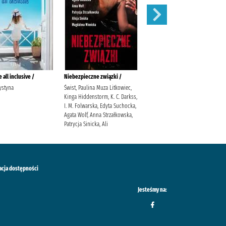
 all inclusive /
Niebezpieczne związki /
Pozwól odejść /
ystyna
Świst, Paulina Muza Litkowiec,
Hannah, Kristin (1960- )
Kinga Hiddenstorm, K. C. Darkss,
Kuczyńska-Szymala, Daria
I. M. Folwarska, Edyta Suchocka,
Agata Wolf, Anna Strzałkowska,
Patrycja Sinicka, Ali
acja dostępności
Jesteśmy na: