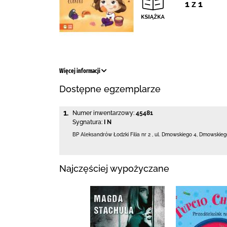
1 z 1
Więcej informacji
Dostępne egzemplarze
1.
Numer inwentarzowy:
45481
Sygnatura:
I N
BP Aleksandrów Łodzki Filia nr 2
,
ul. Dmowskiego 4
,
Dmowskiego
Najczęściej wypożyczane