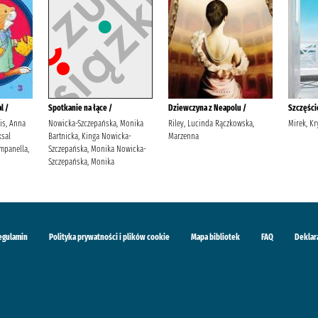
l /
Spotkanie na łące /
Dziewczyna z Neapolu /
Szczęście
lis, Anna
Nowicka-Szczepańska, Monika
Riley, Lucinda Rączkowska,
Mirek, Kr
sal
Bartnicka, Kinga Nowicka-
Marzenna
mpanella,
Szczepańska, Monika Nowicka-
Szczepańska, Monika
egulamin
Polityka prywatności i plików cookie
Mapa bibliotek
FAQ
Deklar