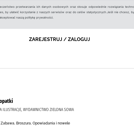
ieczeństwo przetwarzania ich danych osobowych oraz stosuje odpowiednie rozwiązania techno
, by ułatwić korzystanie z naszych serwisów oraz do celów statystycznych.Jeśli nie chcesz, by
aakceptować naszą politykę prywatności.
ZAREJESTRUJ / ZALOGUJ
łopatki
ATA ILUSTRACJE, WYDAWNICTWO ZIELONA SOWA
e, Zabawa, Broszura, Opowiadania i nowele