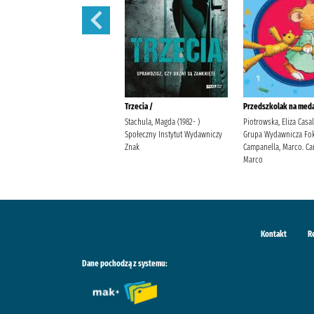
Polowanie na motyle /
Trzecia /
Przedszkolak na meda
Mirek, Krystyna Burda
Stachula, Magda (1982- )
Piotrowska, Eliza Casa
Publishing Polska
Społeczny Instytut Wydawniczy
Grupa Wydawnicza Fok
Znak
Campanella, Marco. Ca
Marco
Kontakt
R
Dane pochodzą z systemu: