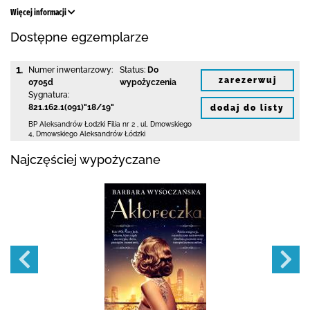
Więcej informacji
Dostępne egzemplarze
1.
Numer inwentarzowy:
Status:
Do
zarezerwuj
0705d
wypożyczenia
Sygnatura:
821.162.1(091)"18/19"
dodaj do listy
BP Aleksandrów Łodzki Filia nr 2
,
ul. Dmowskiego
4
,
Dmowskiego Aleksandrów Łódzki
Najczęściej wypożyczane