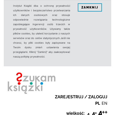
Instytut Książki dba o ochronę prywatności
ZAMKNIJ
użytkowników i bezpieczeństwo przetwarzania
ich danych osobowych oraz stosuje
odpowiednie rozwiązania technologiczne
zapobiegające ingerencji osób trzecich w
prywatność użytkowników. Używamy także
plików cookies, by ułatwić korzystanie z naszych
serwisów oraz do celów statystycznych.Jeśli nie
chcesz, by pliki cookies były zapisywane na
Twoim dysku zmień ustawienia swojej
przeglądarki. Kliknij "Zamknij" aby zaakceptować
naszą politykę prywatności.
ZAREJESTRUJ / ZALOGUJ
PL
EN
wielkość: