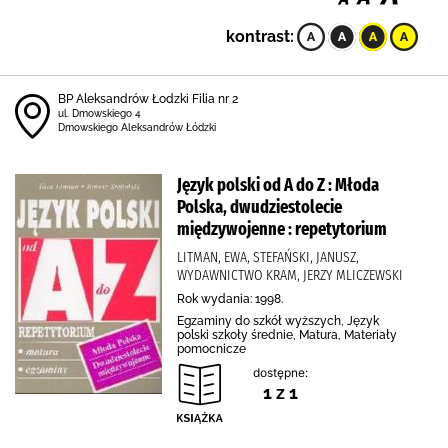
kontrast:
BP Aleksandrów Łodzki Filia nr 2
ul. Dmowskiego 4
Dmowskiego Aleksandrów Łódzki
Język polski od A do Z : Młoda
Polska, dwudziestolecie
międzywojenne : repetytorium
LITMAN, EWA, STEFAŃSKI, JANUSZ,
WYDAWNICTWO KRAM, JERZY MLICZEWSKI
Rok wydania: 1998.
Egzaminy do szkół wyższych, Język
polski szkoły średnie, Matura, Materiały
pomocnicze
dostępne:
1 z 1