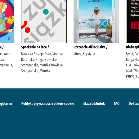
l /
Spotkanie na łące /
Szczęście all inclusive /
Niebezpi
lis, Anna
Nowicka-Szczepańska, Monika
Mirek, Krystyna
Świst, Pa
sal
Bartnicka, Kinga Nowicka-
Kinga Hid
mpanella,
Szczepańska, Monika Nowicka-
I. M. Fol
Szczepańska, Monika
Agata Wol
Patrycja S
egulamin
Polityka prywatności i plików cookie
Mapa bibliotek
FAQ
Deklar