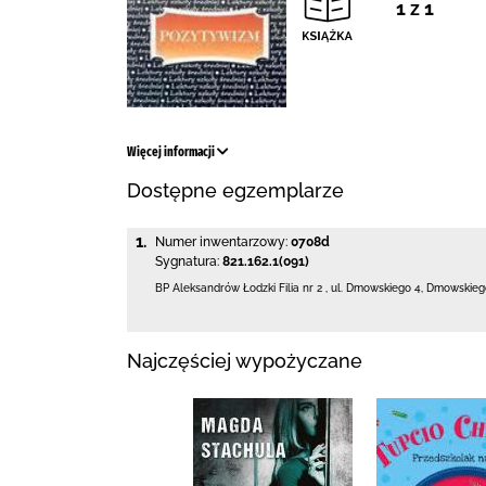
1 z 1
Więcej informacji
Dostępne egzemplarze
1.
Numer inwentarzowy:
0708d
Sygnatura:
821.162.1(091)
BP Aleksandrów Łodzki Filia nr 2
,
ul. Dmowskiego 4
,
Dmowskiego
Najczęściej wypożyczane