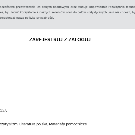
ieczeństwo przetwarzania ich danych osobowych oraz stosuje odpowiednie rozwiązania techno
, by ułatwić korzystanie z naszych serwisów oraz do celów statystycznych.Jeśli nie chcesz, by
aakceptować naszą politykę prywatności.
ZAREJESTRUJ / ZALOGUJ
RESA
 Pozytywizm, Literatura polska, Materiały pomocnicze