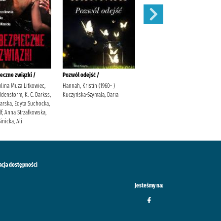
eczne związki /
Pozwól odejść /
Łabędź /
ulina Muza Litkowiec,
Hannah, Kristin (1960- )
Trojanowska, Sylwia
denstorm, K. C. Darkss,
Kuczyńska-Szymala, Daria
warska, Edyta Suchocka,
f, Anna Strzałkowska,
inicka, Ali
acja dostępności
Jesteśmy na: