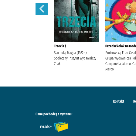
Polowanie na motyle /
Trzecia /
Przedszkolak na meda
Mirek, Krystyna Burda
Stachula, Magda (1982- )
Piotrowska, Eliza Casa
Publishing Polska
Społeczny Instytut Wydawniczy
Grupa Wydawnicza Fok
Znak
Campanella, Marco. Ca
Marco
Kontakt
R
Dane pochodzą z systemu: