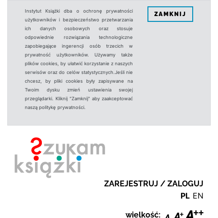
Instytut Książki dba o ochronę prywatności
ZAMKNIJ
użytkowników i bezpieczeństwo przetwarzania
ich danych osobowych oraz stosuje
odpowiednie rozwiązania technologiczne
zapobiegające ingerencji osób trzecich w
prywatność użytkowników. Używamy także
plików cookies, by ułatwić korzystanie z naszych
serwisów oraz do celów statystycznych.Jeśli nie
chcesz, by pliki cookies były zapisywane na
Twoim dysku zmień ustawienia swojej
przeglądarki. Kliknij "Zamknij" aby zaakceptować
naszą politykę prywatności.
ZAREJESTRUJ / ZALOGUJ
PL
EN
wielkość: