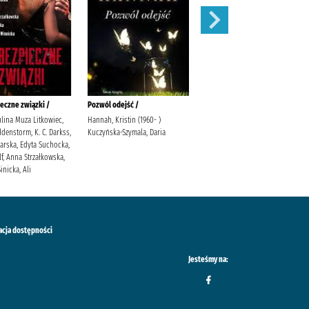
eczne związki /
Pozwól odejść /
Łabędź /
ulina Muza Litkowiec,
Hannah, Kristin (1960- )
Trojanowska, Sylwia
denstorm, K. C. Darkss,
Kuczyńska-Szymala, Daria
warska, Edyta Suchocka,
f, Anna Strzałkowska,
inicka, Ali
acja dostępności
Jesteśmy na: