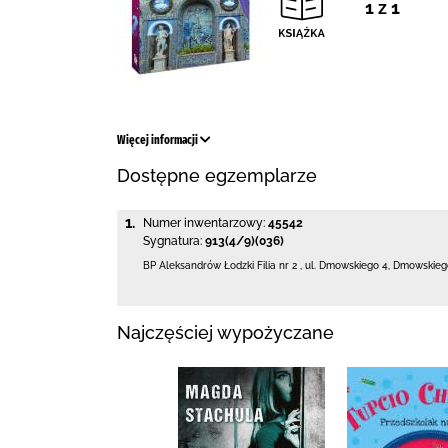
1 z 1
Więcej informacji
Dostępne egzemplarze
1.
Numer inwentarzowy:
45542
Sygnatura:
913(4/9)(036)
BP Aleksandrów Łodzki Filia nr 2
,
ul. Dmowskiego 4
,
Dmowskiego
Najczęściej wypożyczane