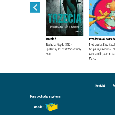
Polowanie na motyle /
Trzecia /
Przedszkolak na meda
Mirek, Krystyna Burda
Stachula, Magda (1982- )
Piotrowska, Eliza Casa
Publishing Polska
Społeczny Instytut Wydawniczy
Grupa Wydawnicza Fok
Znak
Campanella, Marco. Ca
Marco
Kontakt
R
Dane pochodzą z systemu: