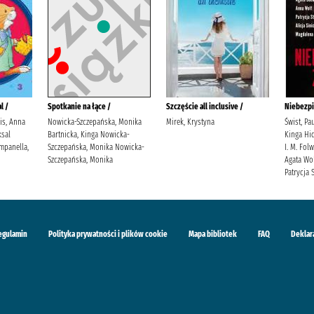
l /
Spotkanie na łące /
Szczęście all inclusive /
Niebezpi
lis, Anna
Nowicka-Szczepańska, Monika
Mirek, Krystyna
Świst, Pa
sal
Bartnicka, Kinga Nowicka-
Kinga Hid
mpanella,
Szczepańska, Monika Nowicka-
I. M. Fol
Szczepańska, Monika
Agata Wol
Patrycja S
egulamin
Polityka prywatności i plików cookie
Mapa bibliotek
FAQ
Deklar