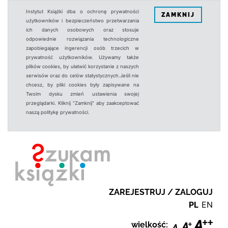
Instytut Książki dba o ochronę prywatności
ZAMKNIJ
użytkowników i bezpieczeństwo przetwarzania
ich danych osobowych oraz stosuje
odpowiednie rozwiązania technologiczne
zapobiegające ingerencji osób trzecich w
prywatność użytkowników. Używamy także
plików cookies, by ułatwić korzystanie z naszych
serwisów oraz do celów statystycznych.Jeśli nie
chcesz, by pliki cookies były zapisywane na
Twoim dysku zmień ustawienia swojej
przeglądarki. Kliknij "Zamknij" aby zaakceptować
naszą politykę prywatności.
ZAREJESTRUJ / ZALOGUJ
PL
EN
wielkość: