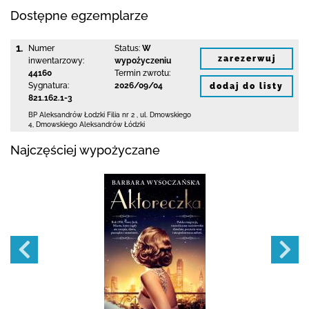
Dostępne egzemplarze
1.
Numer
Status:
W
zarezerwuj
inwentarzowy:
wypożyczeniu
44160
Termin zwrotu:
Sygnatura:
2026/09/04
dodaj do listy
821.162.1-3
BP Aleksandrów Łodzki Filia nr 2
,
ul. Dmowskiego
4
,
Dmowskiego Aleksandrów Łódzki
Najczęściej wypożyczane