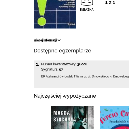
1 z 1
Więcej informacji
Dostępne egzemplarze
1.
Numer inwentarzowy:
36008
Sygnatura:
57
BP Aleksandrów Łodzki Filia nr 2
,
ul. Dmowskiego 4
,
Dmowskiego
Najczęściej wypożyczane