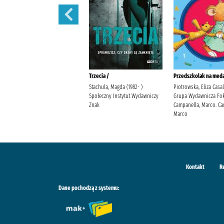
Polowanie na motyle /
Trzecia /
Przedszkolak na meda
Mirek, Krystyna Burda
Stachula, Magda (1982- )
Piotrowska, Eliza Casa
Publishing Polska
Społeczny Instytut Wydawniczy
Grupa Wydawnicza Fok
Znak
Campanella, Marco. Ca
Marco
Kontakt
R
Dane pochodzą z systemu: