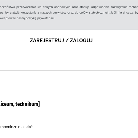
ieczeństwo przetwarzania ich danych osobowych oraz stosuje odpowiednie rozwiązania techno
, by ułatwić korzystanie z naszych serwisów oraz do celów statystycznych.Jeśli nie chcesz, by
aakceptować naszą politykę prywatności.
ZAREJESTRUJ / ZALOGUJ
[liceum, technikum]
pomocnicze dla szkół