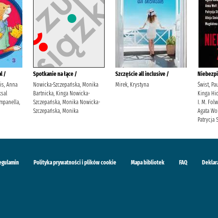
l /
Spotkanie na łące /
Szczęście all inclusive /
Niebezpi
lis, Anna
Nowicka-Szczepańska, Monika
Mirek, Krystyna
Świst, Pa
sal
Bartnicka, Kinga Nowicka-
Kinga Hid
mpanella,
Szczepańska, Monika Nowicka-
I. M. Fol
Szczepańska, Monika
Agata Wol
Patrycja S
egulamin
Polityka prywatności i plików cookie
Mapa bibliotek
FAQ
Deklar