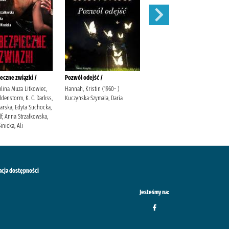
eczne związki /
Pozwól odejść /
Łabędź /
ulina Muza Litkowiec,
Hannah, Kristin (1960- )
Trojanowska, Sylwia
denstorm, K. C. Darkss,
Kuczyńska-Szymala, Daria
warska, Edyta Suchocka,
f, Anna Strzałkowska,
inicka, Ali
acja dostępności
Jesteśmy na: