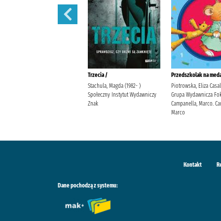
Polowanie na motyle /
Trzecia /
Przedszkolak na meda
Mirek, Krystyna Burda
Stachula, Magda (1982- )
Piotrowska, Eliza Casa
Publishing Polska
Społeczny Instytut Wydawniczy
Grupa Wydawnicza Fok
Znak
Campanella, Marco. Ca
Marco
Kontakt
R
Dane pochodzą z systemu: