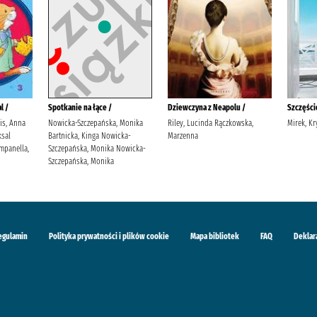
l /
Spotkanie na łące /
Dziewczyna z Neapolu /
Szczęście
lis, Anna
Nowicka-Szczepańska, Monika
Riley, Lucinda Rączkowska,
Mirek, Kr
sal
Bartnicka, Kinga Nowicka-
Marzenna
mpanella,
Szczepańska, Monika Nowicka-
Szczepańska, Monika
egulamin
Polityka prywatności i plików cookie
Mapa bibliotek
FAQ
Deklar