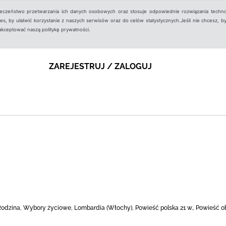
ieczeństwo przetwarzania ich danych osobowych oraz stosuje odpowiednie rozwiązania techno
, by ułatwić korzystanie z naszych serwisów oraz do celów statystycznych.Jeśli nie chcesz, by
aakceptować naszą politykę prywatności.
ZAREJESTRUJ / ZALOGUJ
 Rodzina, Wybory życiowe, Lombardia (Włochy), Powieść polska 21 w., Powieść 