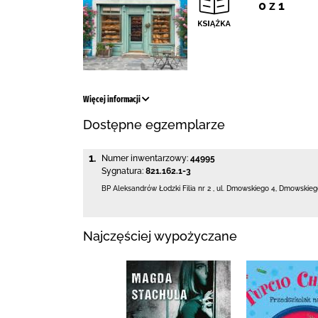
0 z 1
Więcej informacji
Dostępne egzemplarze
1.
Numer inwentarzowy:
44995
Sygnatura:
821.162.1-3
BP Aleksandrów Łodzki Filia nr 2
,
ul. Dmowskiego 4
,
Dmowskiego
Najczęściej wypożyczane