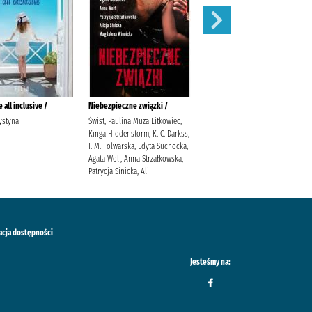
 all inclusive /
Niebezpieczne związki /
Pozwól odejść /
ystyna
Świst, Paulina Muza Litkowiec,
Hannah, Kristin (1960- )
Kinga Hiddenstorm, K. C. Darkss,
Kuczyńska-Szymala, Daria
I. M. Folwarska, Edyta Suchocka,
Agata Wolf, Anna Strzałkowska,
Patrycja Sinicka, Ali
acja dostępności
Jesteśmy na: