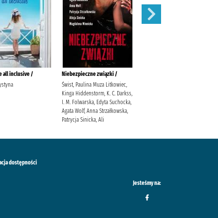
 all inclusive /
Niebezpieczne związki /
Pozwól odejść /
ystyna
Świst, Paulina Muza Litkowiec,
Hannah, Kristin (1960- )
Kinga Hiddenstorm, K. C. Darkss,
Kuczyńska-Szymala, Daria
I. M. Folwarska, Edyta Suchocka,
Agata Wolf, Anna Strzałkowska,
Patrycja Sinicka, Ali
acja dostępności
Jesteśmy na: