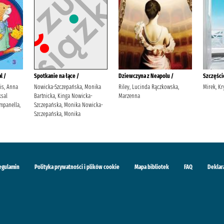
l /
Spotkanie na łące /
Dziewczyna z Neapolu /
Szczęście
lis, Anna
Nowicka-Szczepańska, Monika
Riley, Lucinda Rączkowska,
Mirek, Kr
sal
Bartnicka, Kinga Nowicka-
Marzenna
mpanella,
Szczepańska, Monika Nowicka-
Szczepańska, Monika
egulamin
Polityka prywatności i plików cookie
Mapa bibliotek
FAQ
Deklar