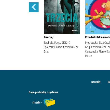
Polowanie na motyle /
Trzecia /
Przedszkolak na meda
Mirek, Krystyna Burda
Stachula, Magda (1982- )
Piotrowska, Eliza Casa
Publishing Polska
Społeczny Instytut Wydawniczy
Grupa Wydawnicza Fok
Znak
Campanella, Marco. Ca
Marco
Kontakt
R
Dane pochodzą z systemu: