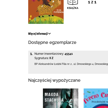
1 z 1
Więcej informacji
Dostępne egzemplarze
1.
Numer inwentarzowy:
45541
Sygnatura:
II Z
BP Aleksandrów Łodzki Filia nr 2
,
ul. Dmowskiego 4
,
Dmowskiego
Najczęściej wypożyczane