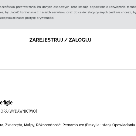
ieczeństwo przetwarzania ich danych osobowych oraz stosuje odpowiednie rozwiązania techno
, by ułatwić korzystanie z naszych serwisów oraz do celów statystycznych.Jeśli nie chcesz, by
aakceptować naszą politykę prywatności.
ZAREJESTRUJ / ZALOGUJ
e figle
 AGORA (WYDAWNICTWO)
a, Zwierzęta, Małpy, Różnorodność, Pernambuco (Brazylia ; stan), Opowiadania