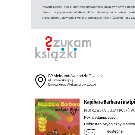
Instytut Książki dba o ochronę prywatności użytkowników i bezp
trzecich w prywatność użytkowników. Używamy także plików cookies
dysku zmień ustawienia swojej przeglądarki. Kliknij "Zamknij" aby z
BP Aleksandrów Łodzki Filia nr 2
ul. Dmowskiego 4
Dmowskiego Aleksandrów Łódzki
Kapibara Barbara i małpi
PIOTROWSKA, ELIZA (1976- ),
Rok wydania: 2026.
Dobrostan psychiczny, Kapibar
dostępne: