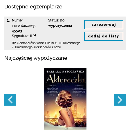
Dostępne egzemplarze
1.
Numer
Status:
Do
zarezerwuj
inwentarzowy:
wypożyczenia
45523
Sygnatura:
II Pf
dodaj do listy
BP Aleksandrów Łodzki Filia nr 2
,
ul. Dmowskiego
4
,
Dmowskiego Aleksandrów Łódzki
Najczęściej wypożyczane