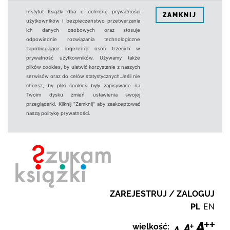
Instytut Książki dba o ochronę prywatności
ZAMKNIJ
użytkowników i bezpieczeństwo przetwarzania
ich danych osobowych oraz stosuje
odpowiednie rozwiązania technologiczne
zapobiegające ingerencji osób trzecich w
prywatność użytkowników. Używamy także
plików cookies, by ułatwić korzystanie z naszych
serwisów oraz do celów statystycznych.Jeśli nie
chcesz, by pliki cookies były zapisywane na
Twoim dysku zmień ustawienia swojej
przeglądarki. Kliknij "Zamknij" aby zaakceptować
naszą politykę prywatności.
ZAREJESTRUJ / ZALOGUJ
PL
EN
wielkość: