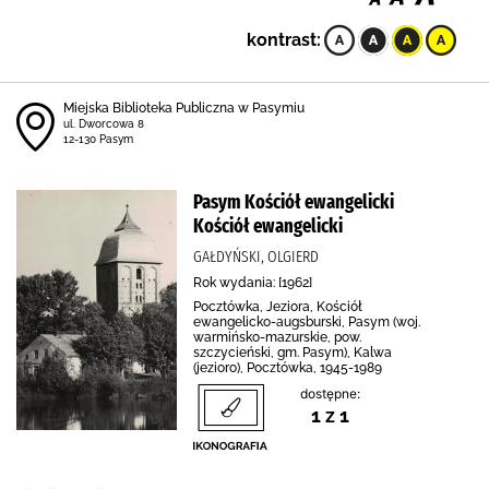
kontrast:
Miejska Biblioteka Publiczna w Pasymiu
ul. Dworcowa 8
12-130 Pasym
Pasym Kościół ewangelicki
Kościół ewangelicki
GAŁDYŃSKI, OLGIERD
Rok wydania: [1962]
Pocztówka, Jeziora, Kościół
ewangelicko-augsburski, Pasym (woj.
warmińsko-mazurskie, pow.
szczycieński, gm. Pasym), Kalwa
(jezioro), Pocztówka, 1945-1989
dostępne:
1 z 1