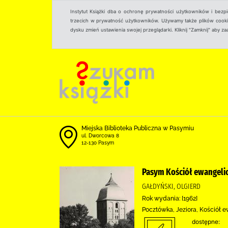
Instytut Książki dba o ochronę prywatności użytkowników i bezp
trzecich w prywatność użytkowników. Używamy także plików cookies
dysku zmień ustawienia swojej przeglądarki. Kliknij "Zamknij" aby z
Miejska Biblioteka Publiczna w Pasymiu
ul. Dworcowa 8
12-130 Pasym
Pasym Kościół ewangelic
GAŁDYŃSKI, OLGIERD
Rok wydania: [1962]
Pocztówka, Jeziora, Kościół e
dostępne: