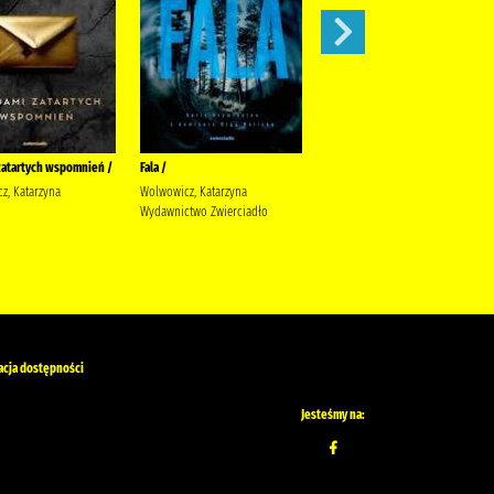
zatartych wspomnień /
Fala /
Sekret Agaty /
z, Katarzyna
Wolwowicz, Katarzyna
Jaksik, Urszula Wydawnictwo
Wydawnictwo Zwierciadło
Szara Godzina
acja dostępności
Jesteśmy na: