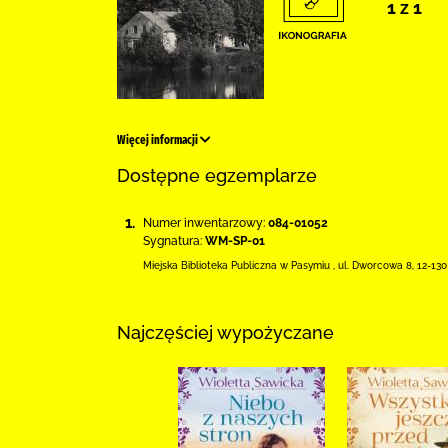
1 z 1
Więcej informacji
Dostępne egzemplarze
1.
Numer inwentarzowy:
084-01052
Sygnatura:
WM-SP-01
Miejska Biblioteka Publiczna w Pasymiu
,
ul. Dworcowa 8
,
12-13
Najczęściej wypożyczane