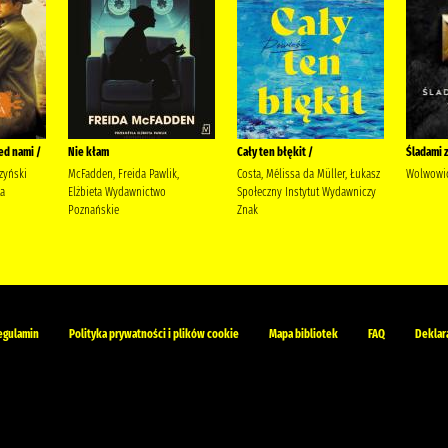
ed nami /
Nie kłam
Cały ten błękit /
Śladami 
zyński
McFadden, Freida Pawlik,
Costa, Mélissa da Müller, Łukasz
Wolwowic
ta
Elżbieta Wydawnictwo
Społeczny Instytut Wydawniczy
Poznańskie
Znak
egulamin
Polityka prywatności i plików cookie
Mapa bibliotek
FAQ
Deklar