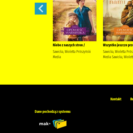
Nasze drzewa są jeszcze młode
Niebo z naszych stron /
Wszystko jeszcze prz
/
Sawicka, Wioletta Prószyński
Sawicka, Wioletta Prós
Sawicka, Wioletta (pisarka)
Media
Media Sawicka, Wiolet
Prószyński Media Sawicka,
Wioletta (pisarka).
Kontakt
R
Dane pochodzą z systemu: