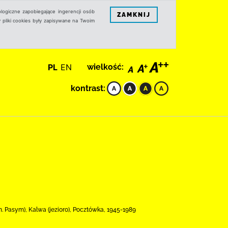
logiczne zapobiegające ingerencji osób
ZAMKNIJ
 pliki cookies były zapisywane na Twoim
PL
EN
wielkość:
kontrast:
. Pasym), Kalwa (jezioro), Pocztówka, 1945-1989