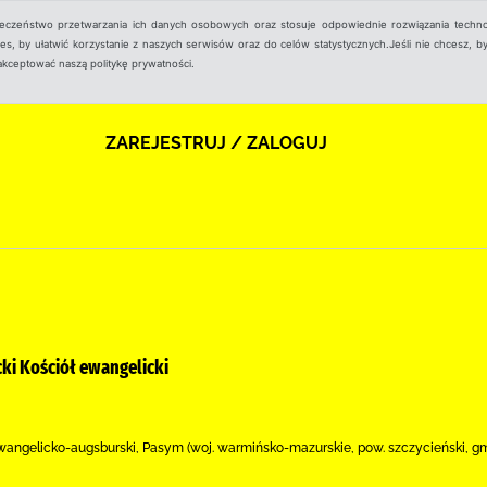
ieczeństwo przetwarzania ich danych osobowych oraz stosuje odpowiednie rozwiązania techno
, by ułatwić korzystanie z naszych serwisów oraz do celów statystycznych.Jeśli nie chcesz, by
aakceptować naszą politykę prywatności.
ZAREJESTRUJ / ZALOGUJ
ki Kościół ewangelicki
wangelicko-augsburski, Pasym (woj. warmińsko-mazurskie, pow. szczycieński, gm