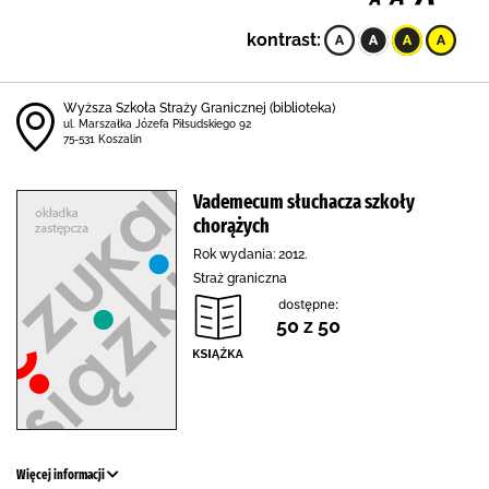
kontrast:
Wyższa Szkoła Straży Granicznej (biblioteka)
ul. Marszałka Józefa Piłsudskiego 92
75-531 Koszalin
Vademecum słuchacza szkoły
chorążych
Rok wydania: 2012.
Straż graniczna
dostępne:
50 z 50
Więcej informacji