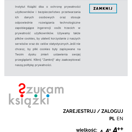
Instytut Książki dba o ochronę prywatności
ZAMKNIJ
użytkowników i bezpieczeństwo przetwarzania
ich danych osobowych oraz stosuje
odpowiednie rozwiązania technologiczne
zapobiegające ingerencji osób trzecich w
prywatność użytkowników. Używamy także
plików cookies, by ułatwić korzystanie z naszych
serwisów oraz do celów statystycznych.Jeśli nie
chcesz, by pliki cookies były zapisywane na
Twoim dysku zmień ustawienia swojej
przeglądarki. Kliknij "Zamknij" aby zaakceptować
naszą politykę prywatności.
ZAREJESTRUJ / ZALOGUJ
PL
EN
wielkość: