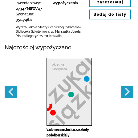
zarezerwuj
inwentarzowy:
wypożyczenia
2734/MSW/47
Sygnatura:
dodaj do listy
351.746.1
Wyższa Szkoła Straży Granicznej (biblioteka)
,
Biblioteka Szkoleniowa,
ul. Marszałka Józefa
Piłsudskiego 92
,
75-531 Koszalin
Najczęściej wypożyczane
Vademecum słuchacza szkoły
podoficerskiej /