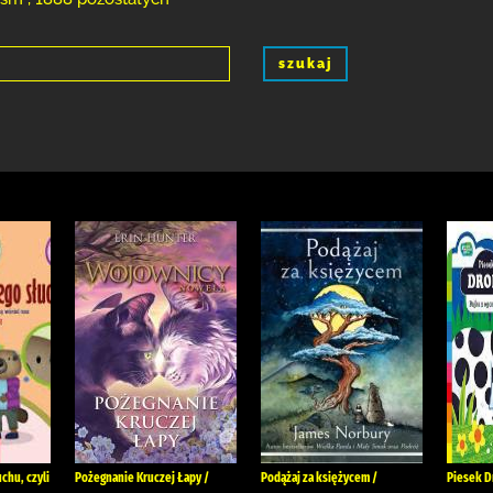
szukaj
chu, czyli
Pożegnanie Kruczej Łapy /
Podążaj za księżycem /
Piesek D