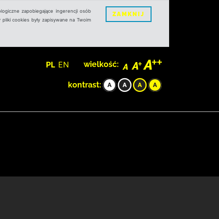
logiczne zapobiegające ingerencji osób
ZAMKNIJ
 pliki cookies były zapisywane na Twoim
PL
EN
wielkość:
kontrast: