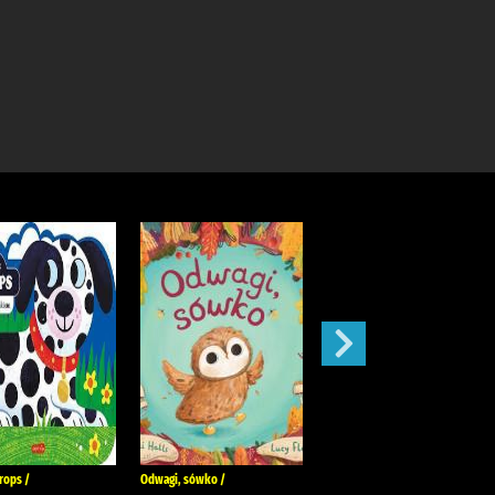
rops /
Odwagi, sówko /
Od kiedy jestem twoim bratem