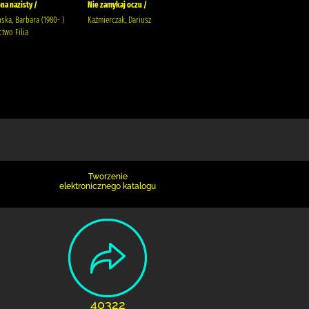
na nazisty /
Nie zamykaj oczu /
Siła kobiet /
ka, Barbara (1980- )
Kaźmierczak, Dariusz
Wysoczańska, Barbara
two Filia
Wydawnictwo Filia
Tworzenie
elektronicznego katalogu
40322