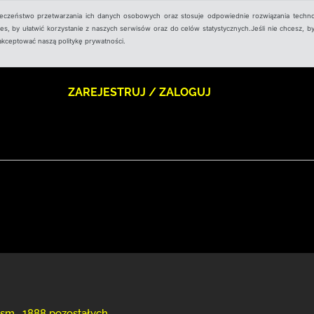
ieczeństwo przetwarzania ich danych osobowych oraz stosuje odpowiednie rozwiązania techno
, by ułatwić korzystanie z naszych serwisów oraz do celów statystycznych.Jeśli nie chcesz, by
aakceptować naszą politykę prywatności.
ZAREJESTRUJ / ZALOGUJ
ism , 1888 pozostałych