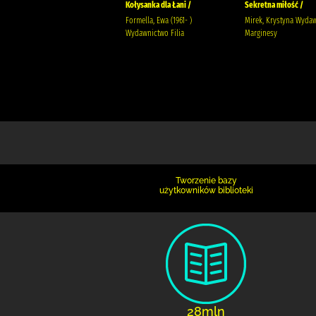
Ostatni z listy /
Kołysanka dla Łani /
Sekretna miłość /
Rybakiewicz, Anna (1988- )
Formella, Ewa (1961- )
Mirek, Krystyna Wyda
Wydawnictwo Filia
Wydawnictwo Filia
Marginesy
Tworzenie bazy
użytkowników biblioteki
28mln