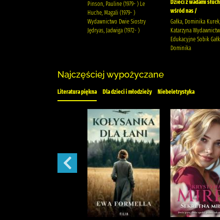
Dzieci z wadami słuch
Hunter, Erin Lachowicz, Dorota.
Pinson, Pauline (1979- ) Le
wśród nas /
Wydawnictwo Nowa Baśń.
Huche, Magali (1979- )
Hunter, Erin
Wydawnictwo Dwie Siostry
Gałka, Dominika Kurek
Jędryas, Jadwiga (1972- )
Katarzyna Wydawnict
Edukacyjne Sobik Gałk
Dominika
Najczęściej wypożyczane
Literatura piękna
Dla dzieci i młodzieży
Niebeletrystyka