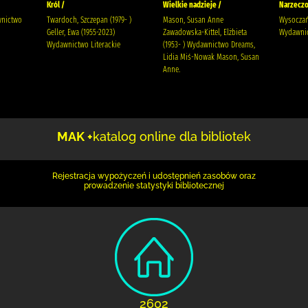
Król /
Wielkie nadzieje /
Narzeczo
wnictwo
Twardoch, Szczepan (1979- )
Mason, Susan Anne
Wysoczańs
Geller, Ewa (1955-2023)
Zawadowska-Kittel, Elżbieta
Wydawnic
Wydawnictwo Literackie
(1953- ) Wydawnictwo Dreams,
Lidia Miś-Nowak Mason, Susan
Anne.
MAK +
katalog online dla bibliotek
Rejestracja wypożyczeń i udostępnień zasobów oraz
prowadzenie statystyki bibliotecznej
2602