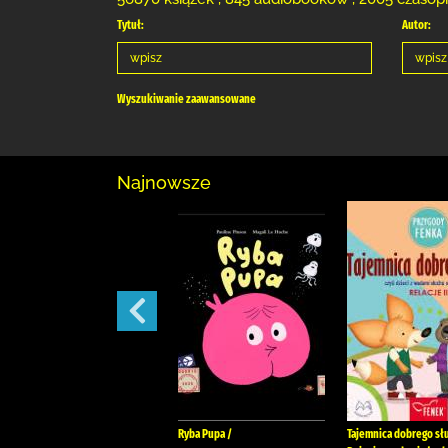
Tytuł:
Autor:
Wyszukiwanie zaawansowane
Najnowsze
W cieniu podejrzeń /
Ryba Pupa /
Tajemnica dobrego słu