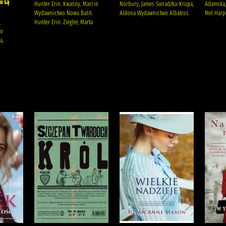
u są
Hunter Erin. Kwaśny, Marcin
Norbury, James Sieradzka-Krupa,
Adamska,
Wydawnictwo Nowa Baśń.
Aldona Wydawnictwo Albatros
Mel Harpe
,
Hunter Erin. Ziegler, Marta
wo
a,