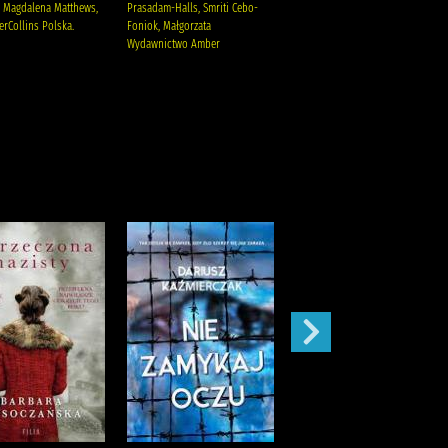
/
 Magdalena Matthews,
Prasadam-Halls, Smriti Cebo-
rCollins Polska.
Foniok, Małgorzata
Shane, Susannah Usenko,
Wydawnictwo Amber
Natalia (1969- ) HarperCollins
Polska Teckentrup, Britta (1969- )