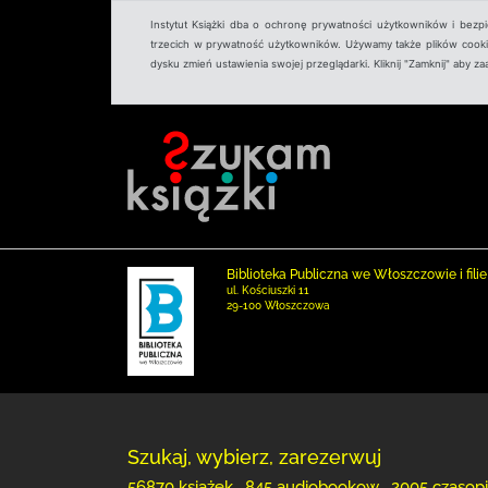
Instytut Książki dba o ochronę prywatności użytkowników i bezp
trzecich w prywatność użytkowników. Używamy także plików cookies
dysku zmień ustawienia swojej przeglądarki. Kliknij "Zamknij" aby z
Biblioteka Publiczna we Włoszczowie i filie
ul. Kościuszki 11
29-100 Włoszczowa
Szukaj, wybierz, zarezerwuj
56870 książek , 845 audiobookow , 2005 czasop