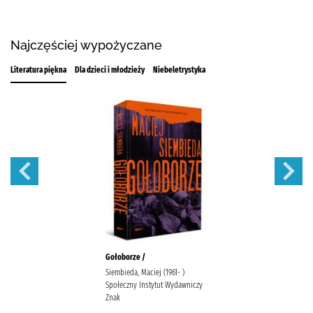
Najczęściej wypożyczane
Literatura piękna
Dla dzieci i młodzieży
Niebeletrystyka
Gołoborze /
Siembieda, Maciej (1961- )
Społeczny Instytut Wydawniczy
Znak