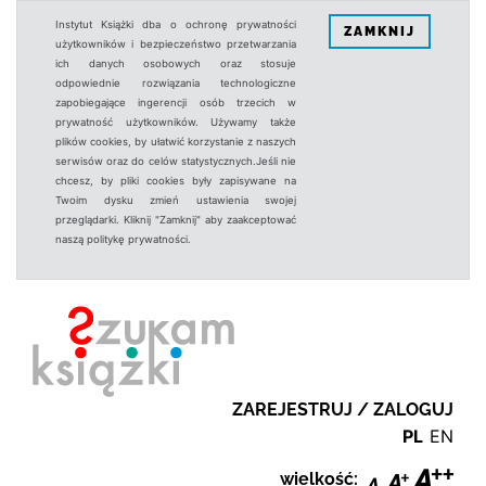
Instytut Książki dba o ochronę prywatności
ZAMKNIJ
użytkowników i bezpieczeństwo przetwarzania
ich danych osobowych oraz stosuje
odpowiednie rozwiązania technologiczne
zapobiegające ingerencji osób trzecich w
prywatność użytkowników. Używamy także
plików cookies, by ułatwić korzystanie z naszych
serwisów oraz do celów statystycznych.Jeśli nie
chcesz, by pliki cookies były zapisywane na
Twoim dysku zmień ustawienia swojej
przeglądarki. Kliknij "Zamknij" aby zaakceptować
naszą politykę prywatności.
ZAREJESTRUJ / ZALOGUJ
PL
EN
wielkość: