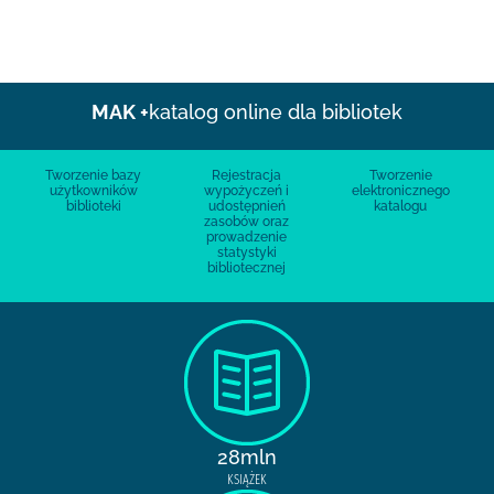
MAK +
katalog online dla bibliotek
Tworzenie bazy
Rejestracja
Tworzenie
użytkowników
wypożyczeń i
elektronicznego
biblioteki
udostępnień
katalogu
zasobów oraz
prowadzenie
statystyki
bibliotecznej
28mln
KSIĄŻEK