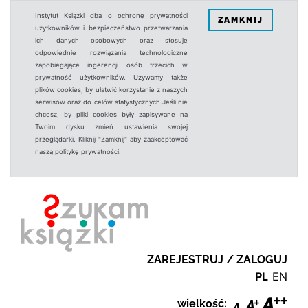
Instytut Książki dba o ochronę prywatności
ZAMKNIJ
użytkowników i bezpieczeństwo przetwarzania
ich danych osobowych oraz stosuje
odpowiednie rozwiązania technologiczne
zapobiegające ingerencji osób trzecich w
prywatność użytkowników. Używamy także
plików cookies, by ułatwić korzystanie z naszych
serwisów oraz do celów statystycznych.Jeśli nie
chcesz, by pliki cookies były zapisywane na
Twoim dysku zmień ustawienia swojej
przeglądarki. Kliknij "Zamknij" aby zaakceptować
naszą politykę prywatności.
ZAREJESTRUJ / ZALOGUJ
PL
EN
wielkość: