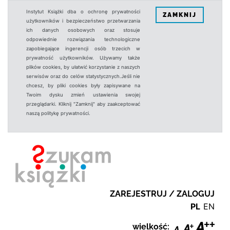
Instytut Książki dba o ochronę prywatności
ZAMKNIJ
użytkowników i bezpieczeństwo przetwarzania
ich danych osobowych oraz stosuje
odpowiednie rozwiązania technologiczne
zapobiegające ingerencji osób trzecich w
prywatność użytkowników. Używamy także
plików cookies, by ułatwić korzystanie z naszych
serwisów oraz do celów statystycznych.Jeśli nie
chcesz, by pliki cookies były zapisywane na
Twoim dysku zmień ustawienia swojej
przeglądarki. Kliknij "Zamknij" aby zaakceptować
naszą politykę prywatności.
ZAREJESTRUJ / ZALOGUJ
PL
EN
wielkość: