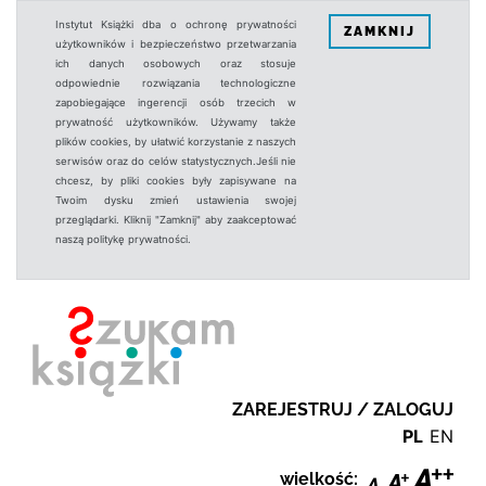
Instytut Książki dba o ochronę prywatności
ZAMKNIJ
użytkowników i bezpieczeństwo przetwarzania
ich danych osobowych oraz stosuje
odpowiednie rozwiązania technologiczne
zapobiegające ingerencji osób trzecich w
prywatność użytkowników. Używamy także
plików cookies, by ułatwić korzystanie z naszych
serwisów oraz do celów statystycznych.Jeśli nie
chcesz, by pliki cookies były zapisywane na
Twoim dysku zmień ustawienia swojej
przeglądarki. Kliknij "Zamknij" aby zaakceptować
naszą politykę prywatności.
ZAREJESTRUJ / ZALOGUJ
PL
EN
wielkość: