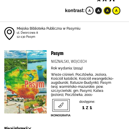
kontrast:
Miejska Biblioteka Publiczna w Pasymiu
ul. Dworcowa 8
12-130 Pasym
Pasym
NIEZNALSKI, WOJCIECH
Rok wydania: [2024]
Wieże ciśnień, Pocztówka, Jeziora,
Kościół katolicki, Kościół ewangelicko-
augsburski, Ratusze (budynki), Pasym
(woj. warmińsko-mazurskie, pow.
szczycieński, gm. Pasym), Kalwa
(jezioro), Pocztówka, 2001-
dostępne:
1 z 1
Więcej informacji