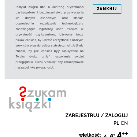
Instytut Książki dba o ochronę prywatności
ZAMKNIJ
użytkowników i bezpieczeństwo przetwarzania
ich danych osobowych oraz stosuje
odpowiednie rozwiązania technologiczne
zapobiegające ingerencji osób trzecich w
prywatność użytkowników. Używamy także
plików cookies, by ułatwić korzystanie z naszych
serwisów oraz do celów statystycznych.Jeśli nie
chcesz, by pliki cookies były zapisywane na
Twoim dysku zmień ustawienia swojej
przeglądarki. Kliknij "Zamknij" aby zaakceptować
naszą politykę prywatności.
ZAREJESTRUJ / ZALOGUJ
PL
EN
wielkość: