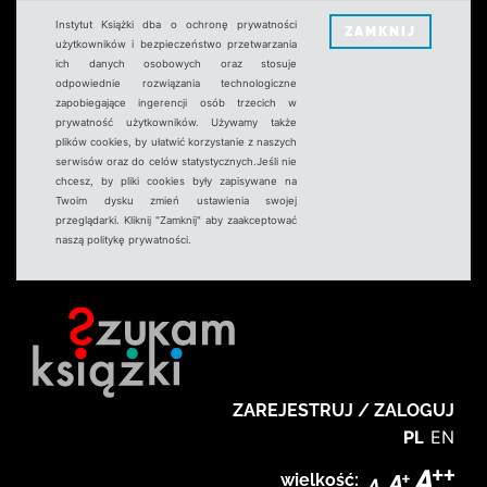
Instytut Książki dba o ochronę prywatności
ZAMKNIJ
użytkowników i bezpieczeństwo przetwarzania
ich danych osobowych oraz stosuje
odpowiednie rozwiązania technologiczne
zapobiegające ingerencji osób trzecich w
prywatność użytkowników. Używamy także
plików cookies, by ułatwić korzystanie z naszych
serwisów oraz do celów statystycznych.Jeśli nie
chcesz, by pliki cookies były zapisywane na
Twoim dysku zmień ustawienia swojej
przeglądarki. Kliknij "Zamknij" aby zaakceptować
naszą politykę prywatności.
ZAREJESTRUJ / ZALOGUJ
PL
EN
wielkość: